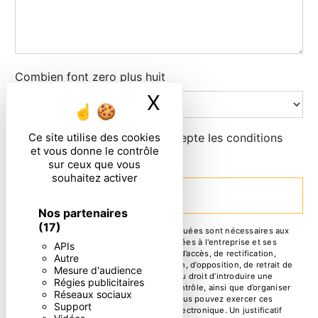
Combien font zero plus huit
X
Masquer le ban
En cochant cette case, j'accepte les conditions
Ce site utilise des cookies
et vous donne le contrôle
particulières ci-dessous **
sur ceux que vous
souhaitez activer
ENVOYER
Nos partenaires
(17)
** Les données personnelles communiquées sont nécessaires aux
fins de vous contacter. Elles sont destinées à l'entreprise et ses
APIs
sous-traitants. Vous disposez de droits d’accès, de rectification,
Autre
d’effacement, de portabilité, de limitation, d’opposition, de retrait de
Mesure d'audience
votre consentement à tout moment et du droit d’introduire une
Régies publicitaires
réclamation auprès d’une autorité de contrôle, ainsi que d’organiser
Réseaux sociaux
le sort de vos données post-mortem. Vous pouvez exercer ces
Support
droits par voie postale ou par courrier électronique. Un justificatif