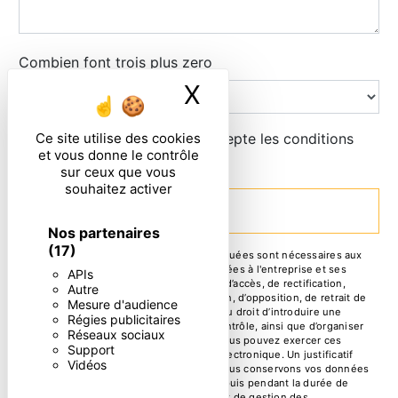
Combien font trois plus zero
X
Masquer le ban
En cochant cette case, j'accepte les conditions
Ce site utilise des cookies
et vous donne le contrôle
particulières ci-dessous **
sur ceux que vous
souhaitez activer
ENVOYER
Nos partenaires
(17)
** Les données personnelles communiquées sont nécessaires aux
fins de vous contacter. Elles sont destinées à l'entreprise et ses
APIs
sous-traitants. Vous disposez de droits d’accès, de rectification,
Autre
d’effacement, de portabilité, de limitation, d’opposition, de retrait de
Mesure d'audience
votre consentement à tout moment et du droit d’introduire une
Régies publicitaires
réclamation auprès d’une autorité de contrôle, ainsi que d’organiser
Réseaux sociaux
le sort de vos données post-mortem. Vous pouvez exercer ces
Support
droits par voie postale ou par courrier électronique. Un justificatif
Vidéos
d'identité pourra vous être demandé. Nous conservons vos données
pendant la période de prise de contact puis pendant la durée de
prescription légale aux fins probatoire et de gestion des