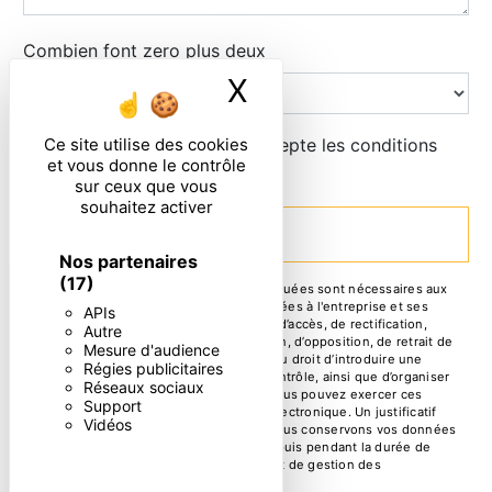
Combien font zero plus deux
X
Masquer le ban
En cochant cette case, j'accepte les conditions
Ce site utilise des cookies
et vous donne le contrôle
particulières ci-dessous **
sur ceux que vous
souhaitez activer
ENVOYER
Nos partenaires
(17)
** Les données personnelles communiquées sont nécessaires aux
fins de vous contacter. Elles sont destinées à l'entreprise et ses
APIs
sous-traitants. Vous disposez de droits d’accès, de rectification,
Autre
d’effacement, de portabilité, de limitation, d’opposition, de retrait de
Mesure d'audience
votre consentement à tout moment et du droit d’introduire une
Régies publicitaires
réclamation auprès d’une autorité de contrôle, ainsi que d’organiser
Réseaux sociaux
le sort de vos données post-mortem. Vous pouvez exercer ces
Support
droits par voie postale ou par courrier électronique. Un justificatif
Vidéos
d'identité pourra vous être demandé. Nous conservons vos données
pendant la période de prise de contact puis pendant la durée de
prescription légale aux fins probatoire et de gestion des
contentieux.