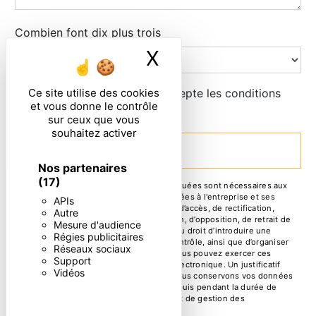
Combien font dix plus trois
X
Masquer le ban
En cochant cette case, j'accepte les conditions
Ce site utilise des cookies
et vous donne le contrôle
particulières ci-dessous **
sur ceux que vous
souhaitez activer
ENVOYER
Nos partenaires
(17)
** Les données personnelles communiquées sont nécessaires aux
fins de vous contacter. Elles sont destinées à l'entreprise et ses
APIs
sous-traitants. Vous disposez de droits d’accès, de rectification,
Autre
d’effacement, de portabilité, de limitation, d’opposition, de retrait de
Mesure d'audience
votre consentement à tout moment et du droit d’introduire une
Régies publicitaires
réclamation auprès d’une autorité de contrôle, ainsi que d’organiser
Réseaux sociaux
le sort de vos données post-mortem. Vous pouvez exercer ces
Support
droits par voie postale ou par courrier électronique. Un justificatif
Vidéos
d'identité pourra vous être demandé. Nous conservons vos données
pendant la période de prise de contact puis pendant la durée de
prescription légale aux fins probatoire et de gestion des
contentieux.